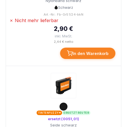
Nylonband schwarz
Schwarz
Art.-Nr.: Fb-Gr51/24-bkN
✗ Nicht mehr lieferbar
2,90 €
inkl. MwSt.
2,44 € netto
In den Warenkorb
TINTENFUZZY®
ERSETZT REUTER
ersetzt (0051,01)
Seide schwarz