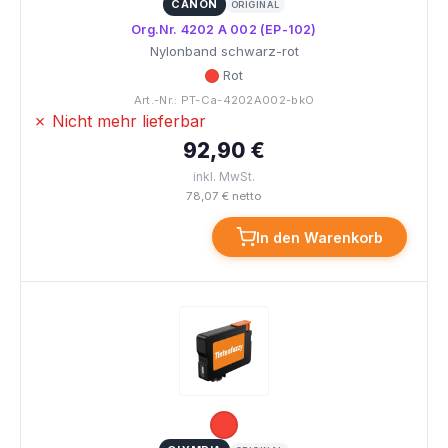
CANON
ORIGINAL
Org.Nr. 4202 A 002 (EP-102)
Nylonband schwarz-rot
Rot
Art.-Nr.: PT-Ca-4202A002-bkO
✗ Nicht mehr lieferbar
92,90 €
inkl. MwSt.
78,07 € netto
In den Warenkorb