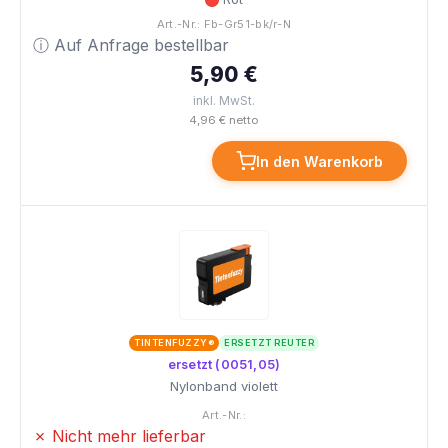
Art.-Nr.: Fb-Gr51-bk/r-N
ⓘ Auf Anfrage bestellbar
5,90 €
inkl. MwSt.
4,96 € netto
In den Warenkorb
TINTENFUZZY®
ERSETZT REUTER
ersetzt (0051,05)
Nylonband violett
Art.-Nr.:
✗ Nicht mehr lieferbar