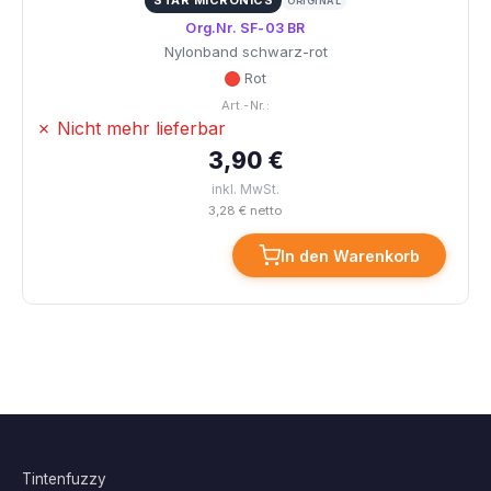
STAR MICRONICS
ORIGINAL
Org.Nr. SF-03 BR
Nylonband schwarz-rot
Rot
Art.-Nr.:
✗ Nicht mehr lieferbar
3,90 €
inkl. MwSt.
3,28 € netto
In den Warenkorb
Tintenfuzzy