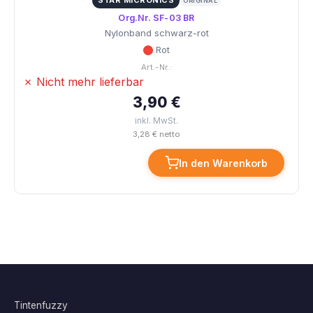
STAR MICRONICS
ORIGINAL
Org.Nr. SF-03 BR
Nylonband schwarz-rot
Rot
Art.-Nr.:
✗ Nicht mehr lieferbar
3,90 €
inkl. MwSt.
3,28 € netto
In den Warenkorb
Tintenfuzzy