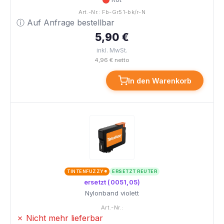
Art.-Nr.: Fb-Gr51-bk/r-N
ⓘ Auf Anfrage bestellbar
5,90 €
inkl. MwSt.
4,96 € netto
In den Warenkorb
TINTENFUZZY®
ERSETZT REUTER
ersetzt (0051,05)
Nylonband violett
Art.-Nr.:
✗ Nicht mehr lieferbar