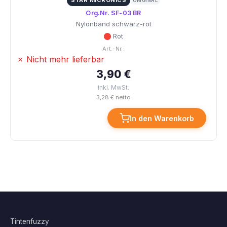
STAR MICRONICS
ORIGINAL
Org.Nr. SF-03 BR
Nylonband schwarz-rot
Rot
Art.-Nr.:
✗ Nicht mehr lieferbar
3,90 €
inkl. MwSt.
3,28 € netto
In den Warenkorb
Tintenfuzzy