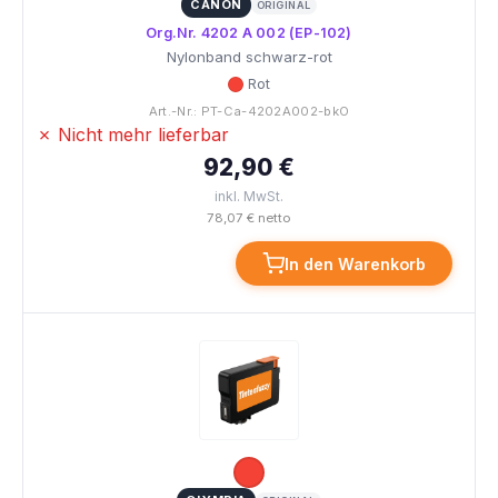
CANON
ORIGINAL
Org.Nr. 4202 A 002 (EP-102)
Nylonband schwarz-rot
Rot
Art.-Nr.: PT-Ca-4202A002-bkO
✗ Nicht mehr lieferbar
92,90 €
inkl. MwSt.
78,07 € netto
In den Warenkorb