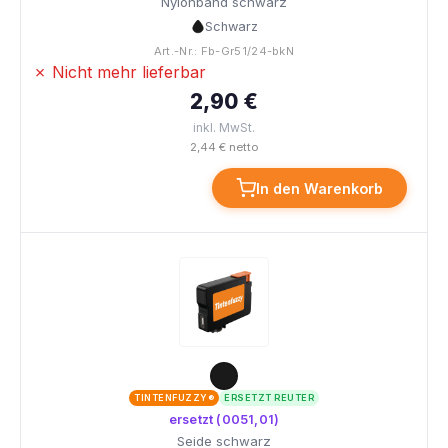
Nylonband schwarz
Schwarz
Art.-Nr.: Fb-Gr51/24-bkN
✗ Nicht mehr lieferbar
2,90 €
inkl. MwSt.
2,44 € netto
In den Warenkorb
TINTENFUZZY®
ERSETZT REUTER
ersetzt (0051,01)
Seide schwarz