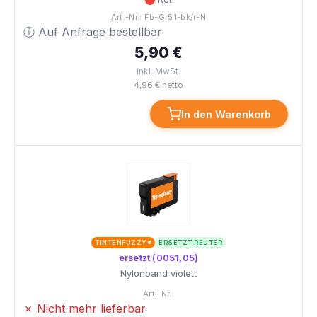
Art.-Nr.: Fb-Gr51-bk/r-N
ⓘ Auf Anfrage bestellbar
5,90 €
inkl. MwSt.
4,96 € netto
In den Warenkorb
TINTENFUZZY®
ERSETZT REUTER
ersetzt (0051,05)
Nylonband violett
Art.-Nr.:
✗ Nicht mehr lieferbar