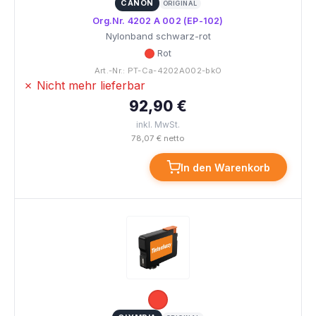
CANON
ORIGINAL
Org.Nr. 4202 A 002 (EP-102)
Nylonband schwarz-rot
Rot
Art.-Nr.: PT-Ca-4202A002-bkO
✗ Nicht mehr lieferbar
92,90 €
inkl. MwSt.
78,07 € netto
In den Warenkorb