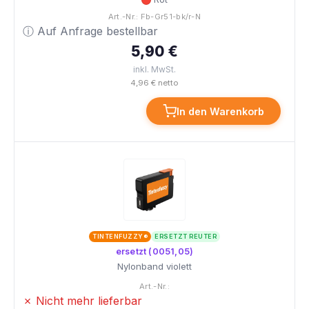
Art.-Nr.: Fb-Gr51-bk/r-N
ⓘ Auf Anfrage bestellbar
5,90 €
inkl. MwSt.
4,96 € netto
In den Warenkorb
TINTENFUZZY®
ERSETZT REUTER
ersetzt (0051,05)
Nylonband violett
Art.-Nr.:
✗ Nicht mehr lieferbar