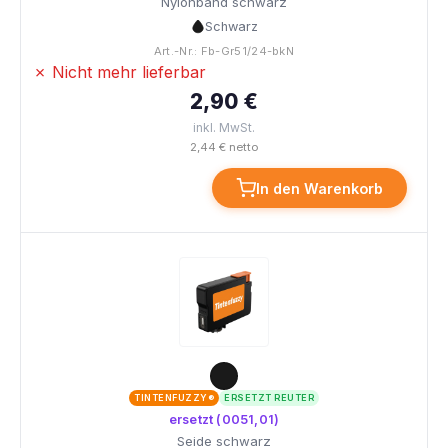
Nylonband schwarz
Schwarz
Art.-Nr.: Fb-Gr51/24-bkN
✗ Nicht mehr lieferbar
2,90 €
inkl. MwSt.
2,44 € netto
In den Warenkorb
TINTENFUZZY®
ERSETZT REUTER
ersetzt (0051,01)
Seide schwarz