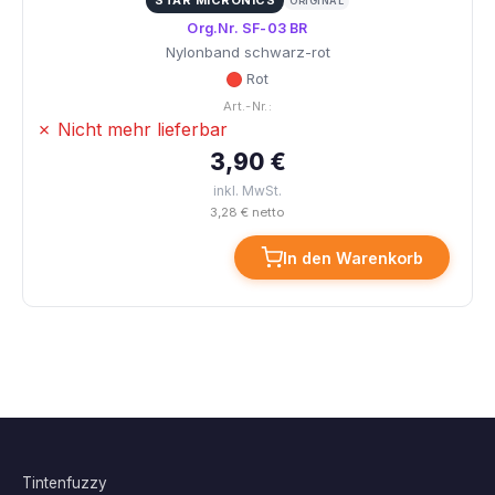
STAR MICRONICS
ORIGINAL
Org.Nr. SF-03 BR
Nylonband schwarz-rot
Rot
Art.-Nr.:
✗ Nicht mehr lieferbar
3,90 €
inkl. MwSt.
3,28 € netto
In den Warenkorb
Tintenfuzzy