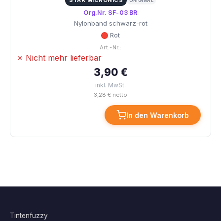
STAR MICRONICS
ORIGINAL
Org.Nr. SF-03 BR
Nylonband schwarz-rot
Rot
Art.-Nr.:
✗ Nicht mehr lieferbar
3,90 €
inkl. MwSt.
3,28 € netto
In den Warenkorb
Tintenfuzzy