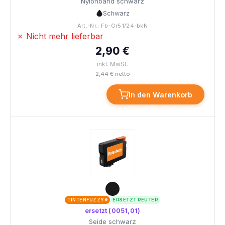
Nylonband schwarz
Schwarz
Art.-Nr.: Fb-Gr51/24-bkN
✗ Nicht mehr lieferbar
2,90 €
inkl. MwSt.
2,44 € netto
In den Warenkorb
TINTENFUZZY®
ERSETZT REUTER
ersetzt (0051,01)
Seide schwarz