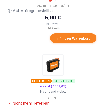
Art.-Nr.: Fb-Gr51-bk/r-N
ⓘ Auf Anfrage bestellbar
5,90 €
inkl. MwSt.
4,96 € netto
In den Warenkorb
TINTENFUZZY®
ERSETZT REUTER
ersetzt (0051,05)
Nylonband violett
Art.-Nr.:
✗ Nicht mehr lieferbar