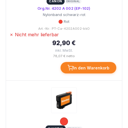
CANON
ORIGINAL
Org.Nr. 4202 A 002 (EP-102)
Nylonband schwarz-rot
Rot
Art.-Nr.: PT-Ca-4202A002-bkO
✗ Nicht mehr lieferbar
92,90 €
inkl. MwSt.
78,07 € netto
In den Warenkorb