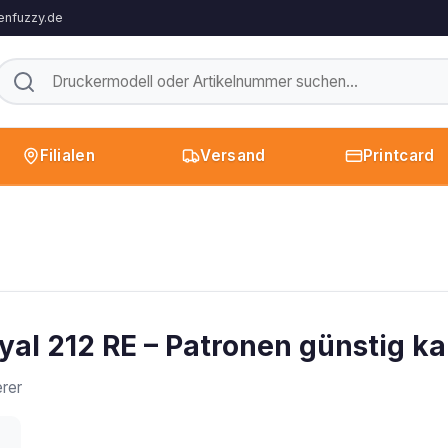
enfuzzy.de
Filialen
Versand
Printcard
yal 212 RE – Patronen günstig k
rer