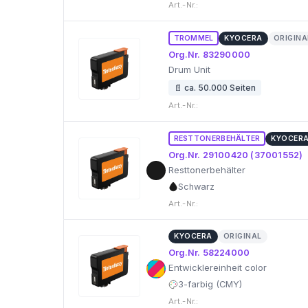
Art.-Nr.:
TROMMEL
KYOCERA
ORIGINA
Org.Nr. 83290000
Drum Unit
📄 ca. 50.000 Seiten
Art.-Nr.:
RESTTONERBEHÄLTER
KYOCER
Org.Nr. 29100420 (37001552)
Resttonerbehälter
Schwarz
Art.-Nr.:
KYOCERA
ORIGINAL
Org.Nr. 58224000
Entwicklereinheit color
3-farbig (CMY)
Art.-Nr.: