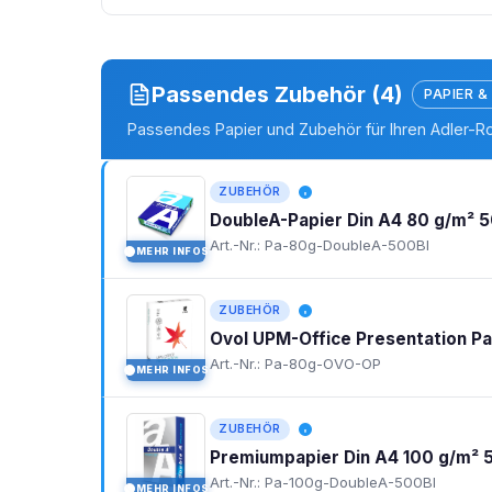
Passendes Zubehör (4)
PAPIER &
Passendes Papier und Zubehör für Ihren Adler-Ro
ZUBEHÖR
DoubleA-Papier Din A4 80 g/m² 5
Art.-Nr.: Pa-80g-DoubleA-500Bl
MEHR INFOS
I
ZUBEHÖR
Ovol UPM-Office Presentation P
Art.-Nr.: Pa-80g-OVO-OP
MEHR INFOS
I
ZUBEHÖR
Premiumpapier Din A4 100 g/m² 
Art.-Nr.: Pa-100g-DoubleA-500Bl
MEHR INFOS
I