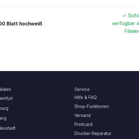
✓ Sofo
verfügbar i
00 Blatt hochweiß
Filiale
lialen
Service
Hilfe & FAQ
infurt
Shop-Funktionen
burg
Versand
erg
Printcard
eustadt
Drucker-Reparatur