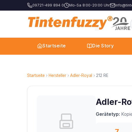
09721-499 894 0
Mo-Sa 8:00-20:00 Uhr
info@tint
Startseite
Die Story
Startseite
›
Hersteller
›
Adler-Royal
›
212 RE
Adler-Ro
Gerätetyp:
Kopie
7