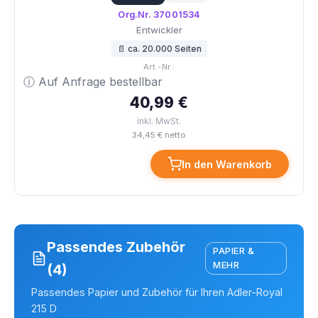
Org.Nr. 37001534
Entwickler
📄 ca. 20.000 Seiten
Art.-Nr.:
ⓘ Auf Anfrage bestellbar
40,99 €
inkl. MwSt.
34,45 € netto
In den Warenkorb
Passendes Zubehör
PAPIER &
MEHR
(4)
Passendes Papier und Zubehör für Ihren Adler-Royal
215 D