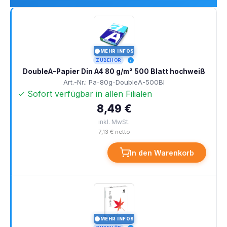
MEHR INFOS
I
ZUBEHÖR
DoubleA-Papier Din A4 80 g/m² 500 Blatt hochweiß
Art.-Nr.: Pa-80g-DoubleA-500Bl
✓ Sofort verfügbar in allen Filialen
8,49 €
inkl. MwSt.
7,13 € netto
In den Warenkorb
MEHR INFOS
I