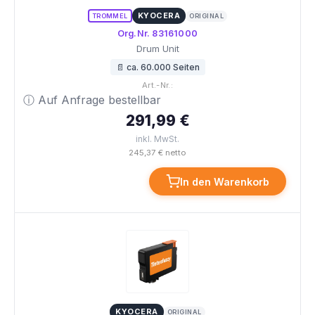
KYOCERA
TROMMEL
ORIGINAL
Org.Nr. 83161000
Drum Unit
📄 ca. 60.000 Seiten
Art.-Nr.:
ⓘ Auf Anfrage bestellbar
291,99 €
inkl. MwSt.
245,37 € netto
In den Warenkorb
KYOCERA
ORIGINAL