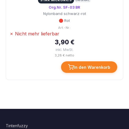
STAR MICRONICS
ORIGINAL
Org.Nr. SF-03 BR
Nylonband schwarz-rot
Rot
Art.-Nr.:
✗ Nicht mehr lieferbar
3,90 €
inkl. MwSt.
3,28 € netto
In den Warenkorb
Tintenfuzzy