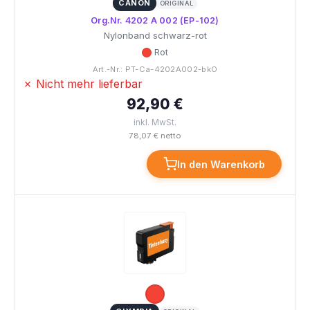
CANON
ORIGINAL
Org.Nr. 4202 A 002 (EP-102)
Nylonband schwarz-rot
Rot
Art.-Nr.: PT-Ca-4202A002-bkO
✗ Nicht mehr lieferbar
92,90 €
inkl. MwSt.
78,07 € netto
In den Warenkorb