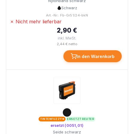
Nylonband schwarz
Schwarz
Art.-Nr.: Fb-Gr51/24-bkN
✗ Nicht mehr lieferbar
2,90 €
inkl. MwSt.
2,44 € netto
In den Warenkorb
TINTENFUZZY®
ERSETZT REUTER
ersetzt (0051,01)
Seide schwarz