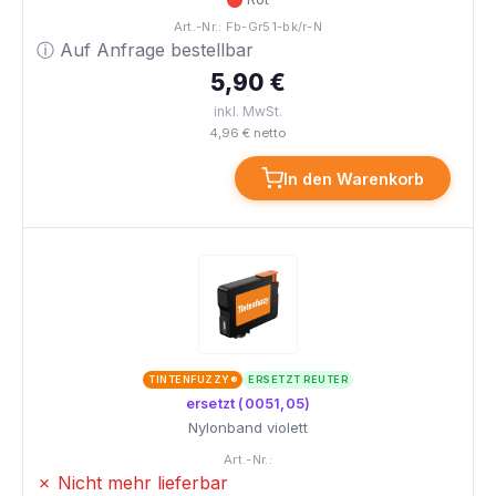
Art.-Nr.: Fb-Gr51-bk/r-N
ⓘ Auf Anfrage bestellbar
5,90 €
inkl. MwSt.
4,96 € netto
In den Warenkorb
TINTENFUZZY®
ERSETZT REUTER
ersetzt (0051,05)
Nylonband violett
Art.-Nr.:
✗ Nicht mehr lieferbar