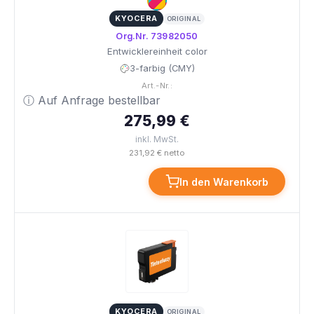
KYOCERA
ORIGINAL
Org.Nr. 73982050
Entwicklereinheit color
3-farbig (CMY)
Art.-Nr.:
ⓘ Auf Anfrage bestellbar
275,99 €
inkl. MwSt.
231,92 € netto
In den Warenkorb
KYOCERA
ORIGINAL