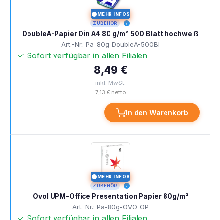
MEHR INFOS
I
ZUBEHÖR
DoubleA-Papier Din A4 80 g/m² 500 Blatt hochweiß
Art.-Nr.: Pa-80g-DoubleA-500Bl
✓ Sofort verfügbar in allen Filialen
8,49 €
inkl. MwSt.
7,13 € netto
In den Warenkorb
MEHR INFOS
I
ZUBEHÖR
Ovol UPM-Office Presentation Papier 80g/m²
Art.-Nr.: Pa-80g-OVO-OP
✓ Sofort verfügbar in allen Filialen