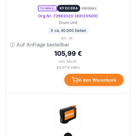
KYOCERA
TROMMEL
ORIGINAL
Org.Nr. 73982020 (83120500)
Drum Unit
📄 ca. 40.000 Seiten
Art.-Nr.:
ⓘ Auf Anfrage bestellbar
105,99 €
inkl. MwSt.
89,07 € netto
In den Warenkorb