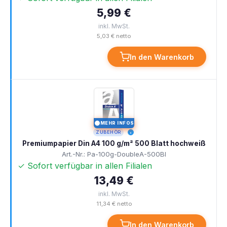
5,99 €
inkl. MwSt.
5,03 € netto
In den Warenkorb
MEHR INFOS
I
ZUBEHÖR
Premiumpapier Din A4 100 g/m² 500 Blatt hochweiß
Art.-Nr.: Pa-100g-DoubleA-500Bl
✓ Sofort verfügbar in allen Filialen
13,49 €
inkl. MwSt.
11,34 € netto
In den Warenkorb