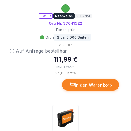
KYOCERA
TONER
ORIGINAL
Org.Nr. 37041522
Toner grün
Grün
📄 ca. 5.000 Seiten
Art.-Nr.:
ⓘ Auf Anfrage bestellbar
111,99 €
inkl. MwSt.
94,11 € netto
In den Warenkorb