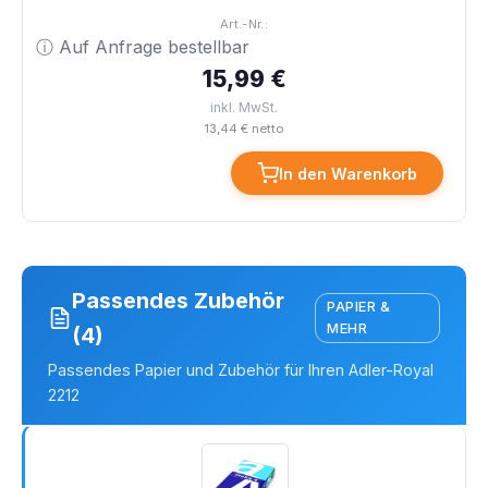
Art.-Nr.:
ⓘ Auf Anfrage bestellbar
15,99 €
inkl. MwSt.
13,44 € netto
In den Warenkorb
Passendes Zubehör
PAPIER &
MEHR
(4)
Passendes Papier und Zubehör für Ihren Adler-Royal
2212