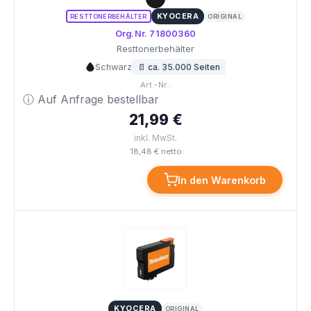
KYOCERA
RESTTONERBEHÄLTER
ORIGINAL
Org.Nr. 71800360
Resttonerbehälter
Schwarz
📄 ca. 35.000 Seiten
Art.-Nr.:
ⓘ Auf Anfrage bestellbar
21,99 €
inkl. MwSt.
18,48 € netto
In den Warenkorb
KYOCERA
ORIGINAL