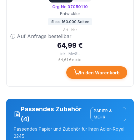
Org.Nr. 37050110
Entwickler
📄 ca. 160.000 Seiten
Art.-Nr.:
ⓘ Auf Anfrage bestellbar
64,99 €
inkl. MwSt.
54,61 € netto
In den Warenkorb
Passendes Zubehör
PAPIER &
MEHR
(4)
Passendes Papier und Zubehör für Ihren Adler-Royal
2245