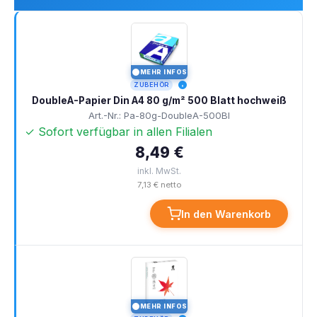
MEHR INFOS
I
ZUBEHÖR
DoubleA-Papier Din A4 80 g/m² 500 Blatt hochweiß
Art.-Nr.: Pa-80g-DoubleA-500Bl
✓ Sofort verfügbar in allen Filialen
8,49 €
inkl. MwSt.
7,13 € netto
In den Warenkorb
MEHR INFOS
I