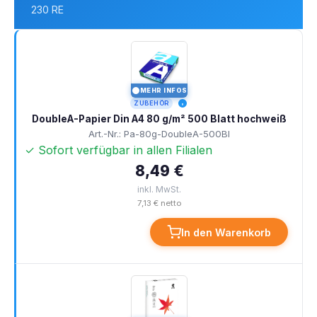
230 RE
MEHR INFOS
I
ZUBEHÖR
DoubleA-Papier Din A4 80 g/m² 500 Blatt hochweiß
Art.-Nr.: Pa-80g-DoubleA-500Bl
✓ Sofort verfügbar in allen Filialen
8,49 €
inkl. MwSt.
7,13 € netto
In den Warenkorb