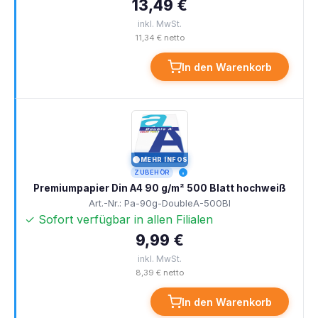
13,49 €
inkl. MwSt.
11,34 € netto
In den Warenkorb
MEHR INFOS
I
ZUBEHÖR
Premiumpapier Din A4 90 g/m² 500 Blatt hochweiß
Art.-Nr.: Pa-90g-DoubleA-500Bl
✓ Sofort verfügbar in allen Filialen
9,99 €
inkl. MwSt.
8,39 € netto
In den Warenkorb