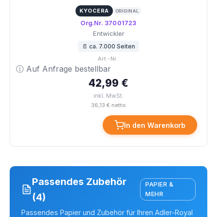
KYOCERA
ORIGINAL
Org.Nr. 37001723
Entwickler
📄 ca. 7.000 Seiten
Art.-Nr.:
ⓘ Auf Anfrage bestellbar
42,99 €
inkl. MwSt.
36,13 € netto
In den Warenkorb
Passendes Zubehör
PAPIER &
MEHR
(4)
Passendes Papier und Zubehör für Ihren Adler-Royal