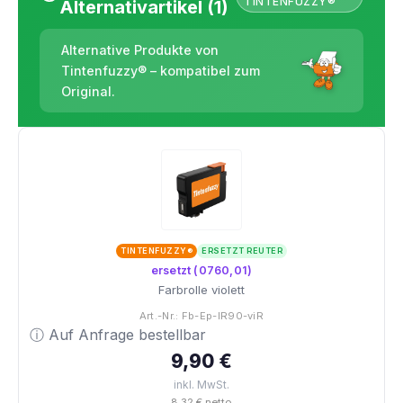
TINTENFUZZY®
Alternativartikel (1)
Alternative Produkte von
Tintenfuzzy® – kompatibel zum
Original.
TINTENFUZZY®
ERSETZT REUTER
ersetzt (0760,01)
Farbrolle violett
Art.-Nr.: Fb-Ep-IR90-viR
ⓘ Auf Anfrage bestellbar
9,90 €
inkl. MwSt.
8,32 € netto