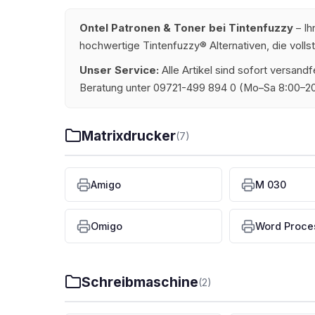
Ontel Patronen & Toner bei Tintenfuzzy
– Ih
hochwertige Tintenfuzzy® Alternativen, die volls
Unser Service:
Alle Artikel sind sofort versan
Beratung unter 09721-499 894 0 (Mo–Sa 8:00–20
Matrixdrucker
(7)
Amigo
M 030
Omigo
Word Proce
Schreibmaschine
(2)