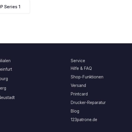
 Series 1
lialen
Service
Hilfe & FAQ
infurt
Shop-Funktionen
burg
Versand
erg
Printcard
eustadt
Drucker-Reparatur
Blog
123patrone.de