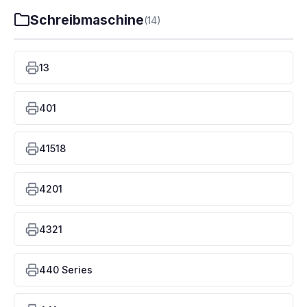
Schreibmaschine
(14)
13
401
41518
4201
4321
440 Series