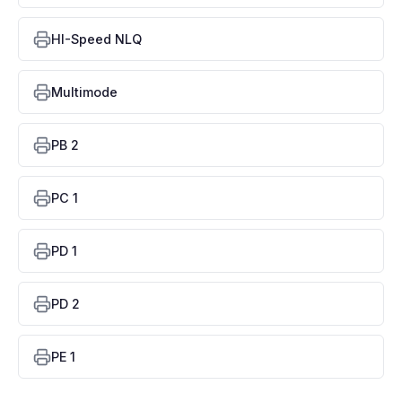
HI-Speed NLQ
Multimode
PB 2
PC 1
PD 1
PD 2
PE 1