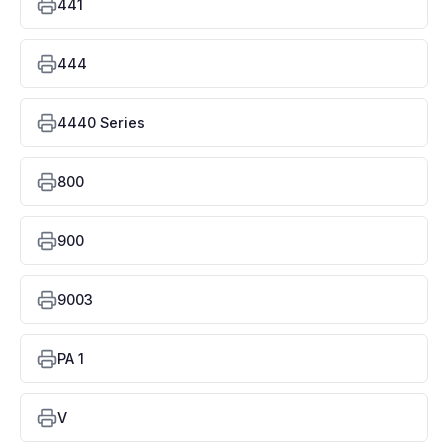
441
444
4440 Series
800
900
9003
PA 1
V