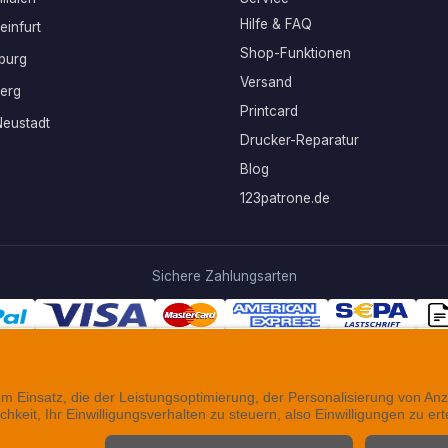
Hilfe & FAQ
infurt
Shop-Funktionen
burg
Versand
erg
Printcard
eustadt
Drucker-Reparatur
Blog
123patrone.de
Sichere Zahlungsarten
Folgen Sie uns