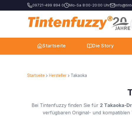
09721-499 894 0
Mo-Sa 8:00-20:00 Uhr
info@tint
Startseite
Die Story
Startseite
Hersteller
Takaoka
T
Bei Tintenfuzzy finden Sie für
2 Takaoka-Dr
verfügbaren Original- und kompatiblen 