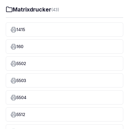
Matrixdrucker
(43)
1415
160
5502
5503
5504
5512