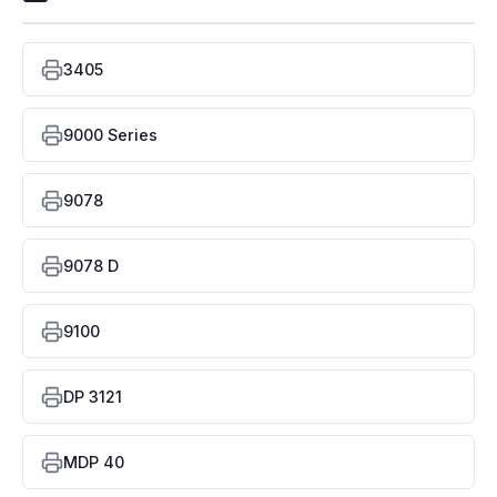
3405
9000 Series
9078
9078 D
9100
DP 3121
MDP 40