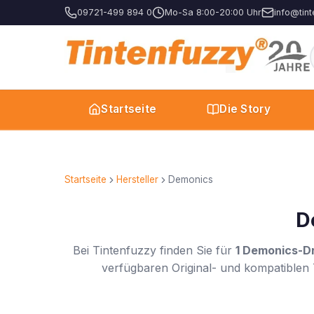
09721-499 894 0
Mo-Sa 8:00-20:00 Uhr
info@tint
Startseite
Die Story
Startseite
Hersteller
Demonics
D
Bei Tintenfuzzy finden Sie für
1 Demonics-D
verfügbaren Original- und kompatiblen 