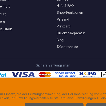
Hilfe & FAQ
infurt
Shop-Funktionen
burg
Versand
erg
Printcard
eustadt
Drucker-Reparatur
Blog
123patrone.de
Sichere Zahlungsarten
Folgen Sie uns