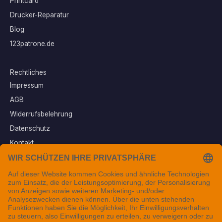
Printcard
Drucker-Reparatur
Blog
123patrone.de
Rechtliches
Impressum
AGB
Widerrufsbelehrung
Datenschutz
Kontakt
Vertrag widerrufen
Sichere Zahlungsarten