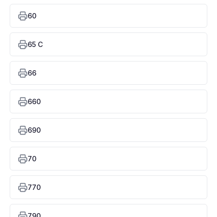
60
65 C
66
660
690
70
770
790