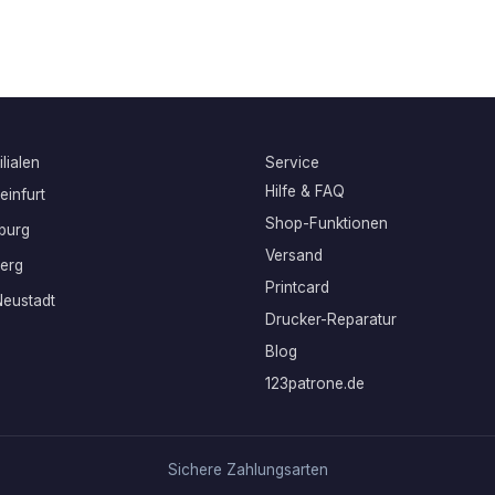
lialen
Service
Hilfe & FAQ
infurt
Shop-Funktionen
burg
Versand
erg
Printcard
eustadt
Drucker-Reparatur
Blog
123patrone.de
Sichere Zahlungsarten