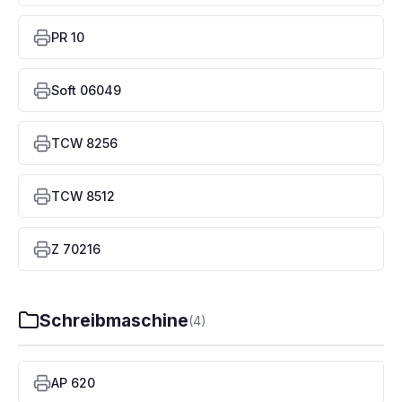
PR 10
Soft 06049
TCW 8256
TCW 8512
Z 70216
Schreibmaschine
(4)
AP 620