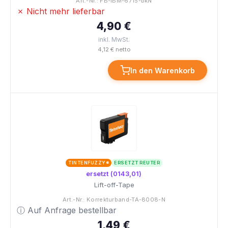
Art.-Nr.: FB-IBM-6715-bkN
✗ Nicht mehr lieferbar
4,90 €
inkl. MwSt.
4,12 € netto
In den Warenkorb
TINTENFUZZY®
ERSETZT REUTER
ersetzt (0143,01)
Lift-off-Tape
Art.-Nr.: Korrekturband-TA-8008-N
ⓘ Auf Anfrage bestellbar
1,49 €