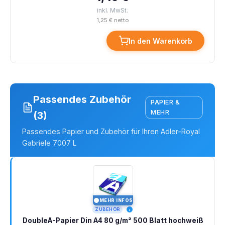
inkl. MwSt.
1,25 € netto
In den Warenkorb
Passendes Zubehör
PAPIER &
MEHR
(3)
Passendes Papier und Zubehör für Ihren Adler-Royal
Gabriele 7007 L
MEHR INFOS
I
ZUBEHÖR
DoubleA-Papier Din A4 80 g/m² 500 Blatt hochweiß