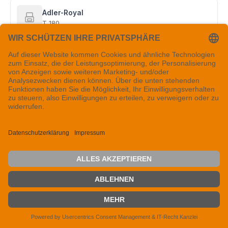
Adler-Royal
T 180
Adler-Royal
TRD 7020
Alphatext
1620
Arba
1510
Arba
Portable