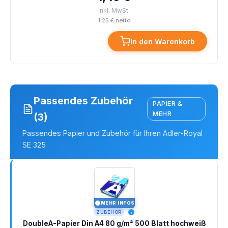
inkl. MwSt.
1,25 € netto
In den Warenkorb
Passendes Zubehör
PAPIER &
MEHR
(3)
Passendes Papier und Zubehör für Ihren Adler-Royal
SE 325
MEHR INFOS
I
ZUBEHÖR
DoubleA-Papier Din A4 80 g/m² 500 Blatt hochweiß