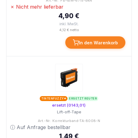
Art.-Nr.: FB-IBM-6715-bkN
✗ Nicht mehr lieferbar
4,90 €
inkl. MwSt.
4,12 € netto
In den Warenkorb
TINTENFUZZY®
ERSETZT REUTER
ersetzt (0143,01)
Lift-off-Tape
Art.-Nr.: Korrekturband-TA-8008-N
ⓘ Auf Anfrage bestellbar
1,49 €