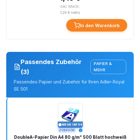
inkl. MwSt.
1,25 € netto
In den Warenkorb
Passendes Zubehör
PAPIER &
MEHR
(3)
Passendes Papier und Zubehör für Ihren Adler-Royal
SE 501
MEHR INFOS
I
ZUBEHÖR
DoubleA-Papier Din A4 80 g/m² 500 Blatt hochweiß