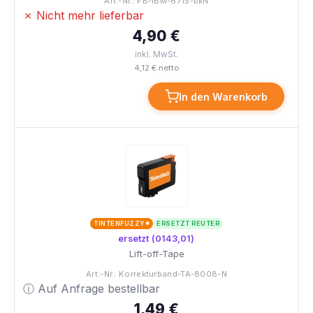
Art.-Nr.: FB-IBM-6715-bkN
✗ Nicht mehr lieferbar
4,90 €
inkl. MwSt.
4,12 € netto
In den Warenkorb
TINTENFUZZY®
ERSETZT REUTER
ersetzt (0143,01)
Lift-off-Tape
Art.-Nr.: Korrekturband-TA-8008-N
ⓘ Auf Anfrage bestellbar
1,49 €