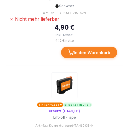
Schwarz
Art.-Nr.: FB-IBM-6715-bkN
✗ Nicht mehr lieferbar
4,90 €
inkl. MwSt.
4,12 € netto
In den Warenkorb
TINTENFUZZY®
ERSETZT REUTER
ersetzt (0143,01)
Lift-off-Tape
Art.-Nr.: Korrekturband-TA-8008-N