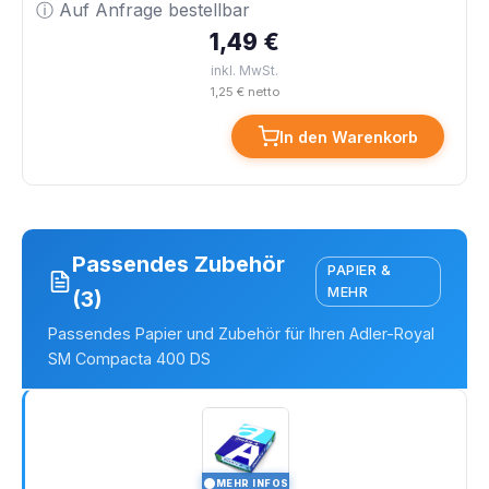
ⓘ Auf Anfrage bestellbar
1,49 €
inkl. MwSt.
1,25 € netto
In den Warenkorb
Passendes Zubehör
PAPIER &
MEHR
(3)
Passendes Papier und Zubehör für Ihren Adler-Royal
SM Compacta 400 DS
MEHR INFOS
I