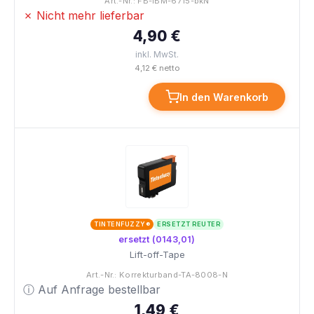
Art.-Nr.: FB-IBM-6715-bkN
✗ Nicht mehr lieferbar
4,90 €
inkl. MwSt.
4,12 € netto
In den Warenkorb
TINTENFUZZY®
ERSETZT REUTER
ersetzt (0143,01)
Lift-off-Tape
Art.-Nr.: Korrekturband-TA-8008-N
ⓘ Auf Anfrage bestellbar
1,49 €