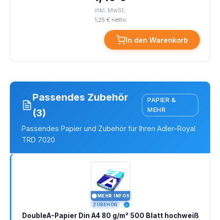
inkl. MwSt.
1,25 € netto
In den Warenkorb
Passendes Zubehör
PAPIER &
MEHR
(3)
Passendes Papier und Zubehör für Ihren Adler-Royal
TRD 7020
MEHR INFOS
I
ZUBEHÖR
DoubleA-Papier Din A4 80 g/m² 500 Blatt hochweiß