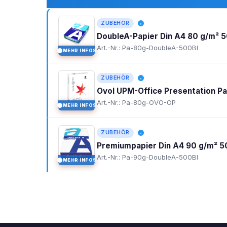
ZUBEHÖR
DoubleA-Papier Din A4 80 g/m² 5
Art.-Nr.: Pa-80g-DoubleA-500Bl
MEHR INFOS
I
ZUBEHÖR
Ovol UPM-Office Presentation P
Art.-Nr.: Pa-80g-OVO-OP
MEHR INFOS
I
ZUBEHÖR
Premiumpapier Din A4 90 g/m² 5
Art.-Nr.: Pa-90g-DoubleA-500Bl
MEHR INFOS
I