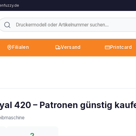
enfuzzy.de
Filialen
Versand
Printcard
yal 420 – Patronen günstig kauf
ibmaschine
2