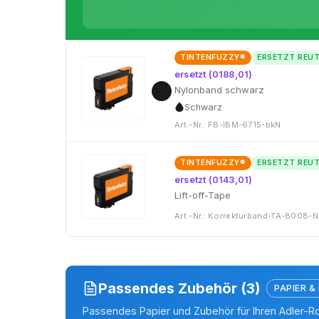
TINTENFUZZY®
ERSETZT REU
ersetzt (0188,01)
Nylonband schwarz
Schwarz
Art.-Nr.: FB-IBM-6715-bkN
TINTENFUZZY®
ERSETZT REU
ersetzt (0143,01)
Lift-off-Tape
Art.-Nr.: Korrekturband-TA-8008-N
Passendes Zubehör (3)
PAPIER &
Passendes Papier und Zubehör für Ihren Adler-R