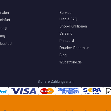
lialen
Service
Hilfe & FAQ
infurt
Shop-Funktionen
burg
Versand
erg
Printcard
eustadt
Drucker-Reparatur
Blog
123patrone.de
Sichere Zahlungsarten
Folgen Sie uns