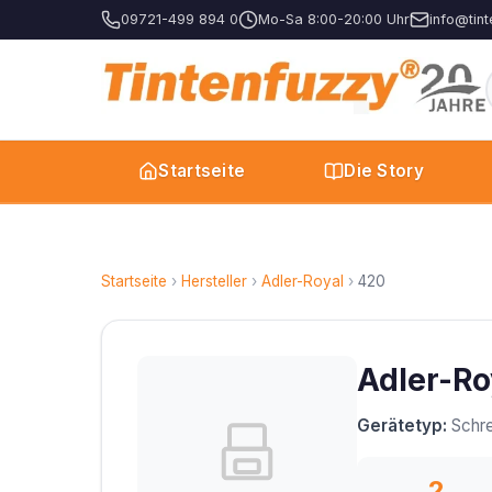
09721-499 894 0
Mo-Sa 8:00-20:00 Uhr
info@tint
Startseite
Die Story
Startseite
›
Hersteller
›
Adler-Royal
›
420
Adler-Ro
Gerätetyp:
Schre
2