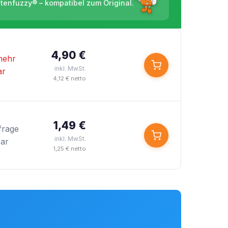
ntenfuzzy® – kompatibel zum Original.
4,90 €
mehr
inkl. MwSt.
ar
4,12 € netto
1,49 €
frage
inkl. MwSt.
bar
1,25 € netto