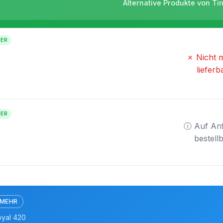
Alternative Produkte von Ti
TER
✗ Nicht 
lieferb
TER
ⓘ Auf An
bestell
 MEHR
oyal 420